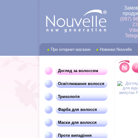
Замов
продук
(097) 9
23
Vib
Teleg
Про інтернет-магазин
Новинки Nouvelle
Г
Догляд за волоссям
Освітлювання волосся
Трихологія
Фарба для волосся
Маски для волосся
Проти випадіння