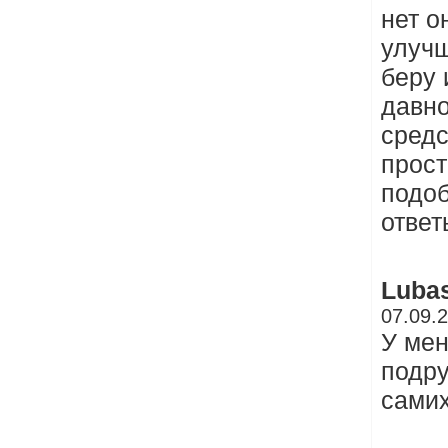
нет о
улучш
беру 
давно
средс
прост
подоб
ответ
Luba
07.09.
У мен
подру
самих