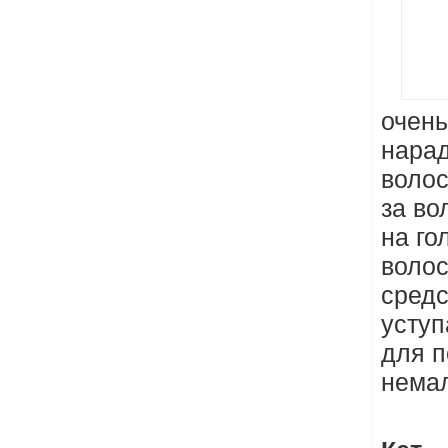
очень
нарад
волос
за во
на го
волос
средс
уступ
для п
немал