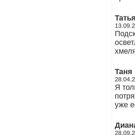
Тать
13.09.
Подск
освет
хмел
Таня
28.04.
Я тол
потря
уже е
Диан
28.09.