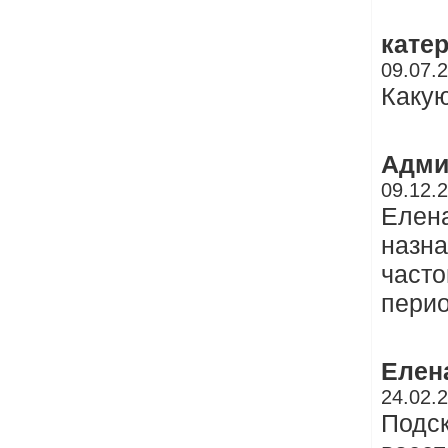
кате
09.07.
Какую
Адми
09.12.
Елена
назна
часто
перио
Елен
24.02.
Подск