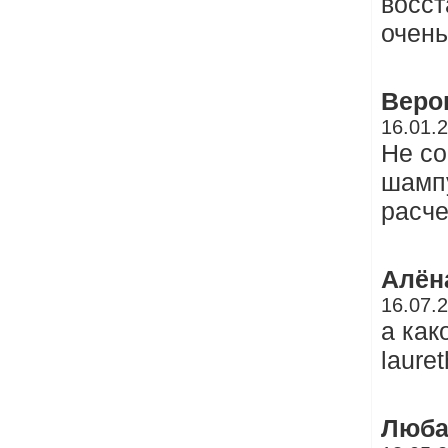
восст
очень
Веро
16.01.
Не со
шамп
расче
Алён
16.07.
а как
lauret
Люб