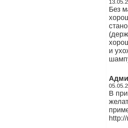
13.05.
Без м
хорош
стано
(держ
хорош
и ухо
шампу
Адми
05.05.
В при
желат
прим
http: