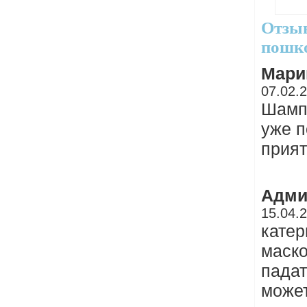
Отзыв
пошко
Мари
07.02.
Шампу
уже п
прият
Адми
15.04.
катер
маско
падат
может