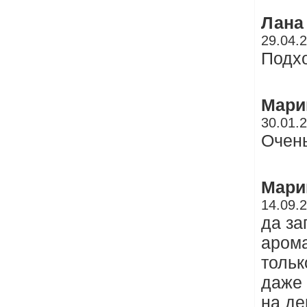
Лана
29.04.
Подхо
Мари
30.01.
Очень
Мари
14.09.
да за
арома
тольк
даже 
на де