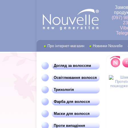
Замов
продук
(097) 9
23
Vib
Teleg
Про інтернет-магазин
Новинки Nouvelle
Г
Догляд за волоссям
Освітлювання волосся
Трихологія
Фарба для волосся
Маски для волосся
Проти випадіння