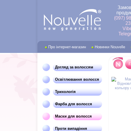
Замов
продук
(097) 9
23
Vib
Teleg
Про інтернет-магазин
Новинки Nouvelle
Г
Догляд за волоссям
Освітлювання волосся
Трихологія
Фарба для волосся
Маски для волосся
Проти випадіння