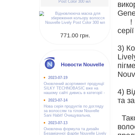
Post Color 300 мл
вико
Gene
! Че
сері
771.00 грн.
3) К
Livel
пігм
Новости Nouvelle
Nouv
2023-07-19
Оновлений асортимент продукції
SILKY TECHNOBASIC вже на
4) В
нашому сайті дивись в категорії -
інші бренди.
та з
2023-07-14
Нова серія продуктів по догляду
за волоссям та тілом Nouvelle
Sani Habit! Очищувальна,
Тако
зволожуюча і гігієнічна.
2023-07-13
воло
Оновлена формула та дизайн
Безаміачної фарби Nouvelle Lively