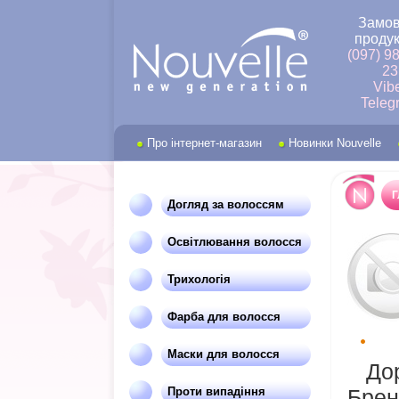
Замов
продук
(097) 9
23
Vib
Teleg
Про інтернет-магазин
Новинки Nouvelle
Г
Догляд за волоссям
Освітлювання волосся
Трихологія
Фарба для волосся
Маски для волосся
Доро
Проти випадіння
Брен