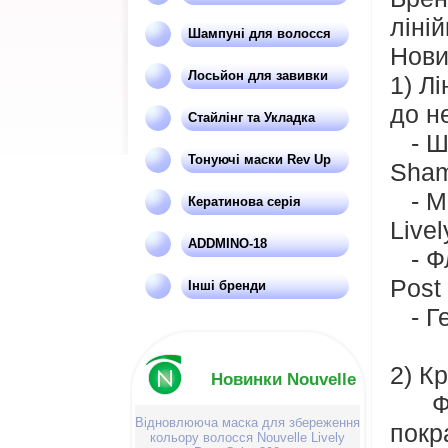
ліній
Шампуні для волосся
Нови
Лосьйон для завивки
1) Л
до н
Стайлінг та Укладка
- Ш
Тонуючі маски Rev Up
Sham
- Ма
Кератинова серія
Live
ADDMINO-18
- Фл
Post
Інші бренди
- Г
2) К
Новинки Nouvelle
Форм
Відновлююча маска для збереження
покр
кольору волосся Nouvelle Lively