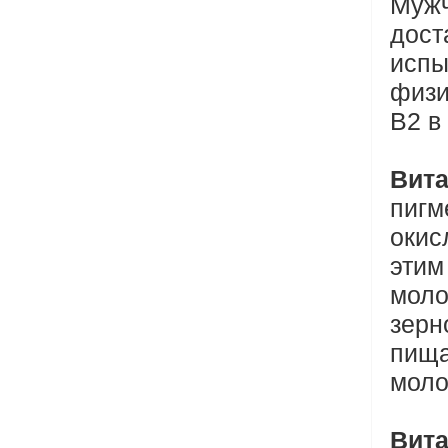
Муж
дост
испы
физи
В2 в 
Вита
пигм
окис
этим
моло
зерн
пищ
моло
Вит