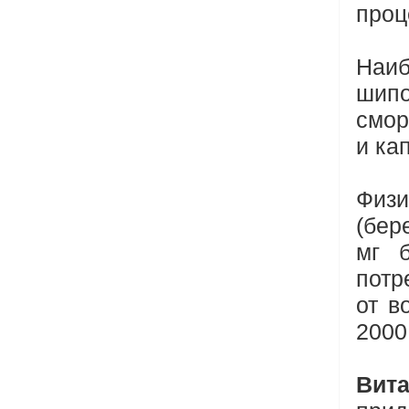
проц
Наиб
шип
смор
и кап
Физи
(бер
мг 
потр
от в
2000
Вита