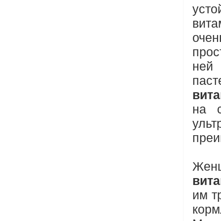
усто
вита
очен
прос
ней
паст
вита
на с
уль
преи
Женщ
вит
им т
кор