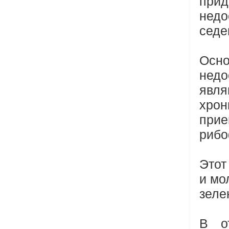
при
недо
седе
Осно
недо
явл
хрон
при
рибо
Этот
и мо
зеле
В о