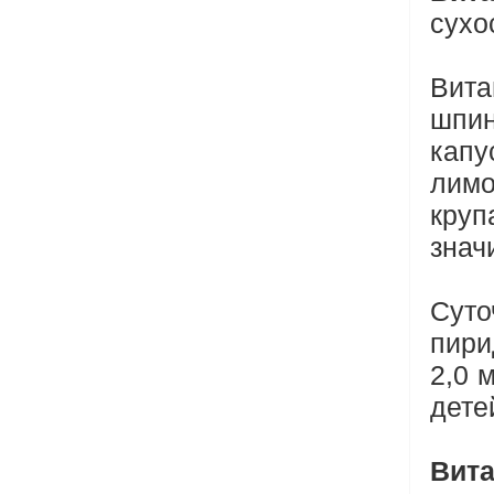
сухо
Вита
шпин
капу
лимо
круп
знач
Сут
пири
2,0 
детей
Вита