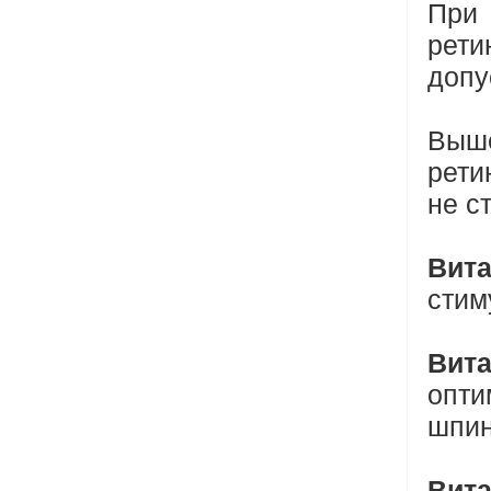
При
рети
допу
Выше
рет
не с
Вит
стим
Вит
опт
шпин
Вит