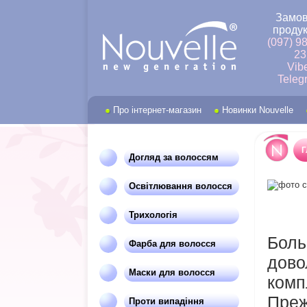
Замов
продук
(097) 9
23
Vib
Teleg
Про інтернет-магазин
Новинки Nouvelle
Г
Догляд за волоссям
Освітлювання волосся
Трихологія
Боль
Фарба для волосся
дово
Маски для волосся
комп
Преж
Проти випадіння