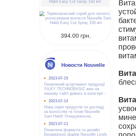
Вит
Habit Easy Cut Spray 150 мл
усто
бак
стим
394.00 грн.
вита
пров
вита
Новости Nouvelle
Вита
2023-07-19
блес
Оновлений асортимент продукції
SILKY TECHNOBASIC вже на
нашому сайті дивись в категорії -
Вит
інші бренди.
2023-07-14
усв
Нова серія продуктів по догляду
за волоссям та тілом Nouvelle
мин
Sani Habit! Очищувальна,
зволожуюча і гігієнічна.
2023-07-13
сохр
Оновлена формула та дизайн
поп
Безаміачної фарби Nouvelle Lively