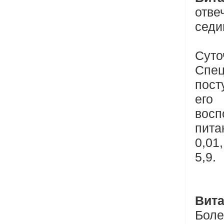
отве
седи
Суто
Спе
пост
его
вос
пита
0,01
5,9.
Вит
Боле