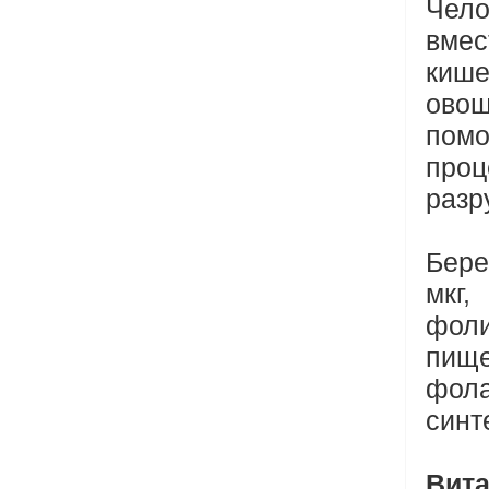
Чело
вмес
киш
овощ
пом
про
разр
Бере
мкг,
фоли
пище
фол
синт
Вит