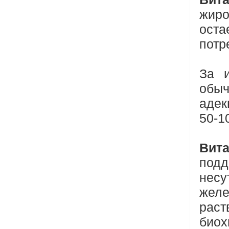
жиро
оста
потр
За и
обыч
адек
50-1
Вита
подд
несу
жел
раст
био