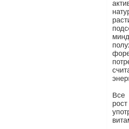
акт
нат
раст
подс
минд
полу
форе
потр
счит
энер
Все
рост
упот
вита