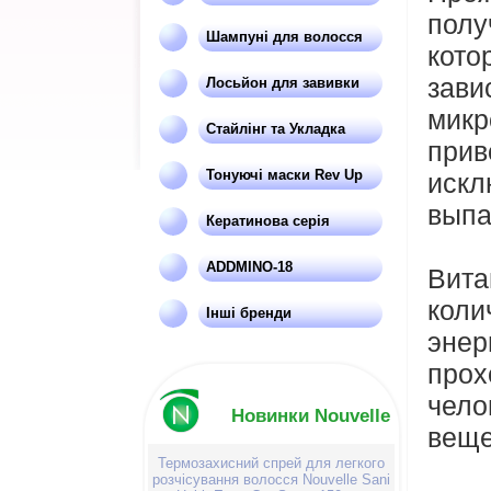
полу
Шампуні для волосся
кот
зав
Лосьйон для завивки
мик
Стайлінг та Укладка
прив
Тонуючі маски Rev Up
искл
выпа
Кератинова серія
ADDMINO-18
Вита
коли
Інші бренди
эне
прох
чело
Новинки Nouvelle
веще
Термозахисний спрей для легкого
розчісування волосся Nouvelle Sani