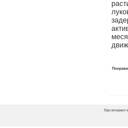
рас
луко
заде
акти
меся
движ
Понравил
Про інтернет-