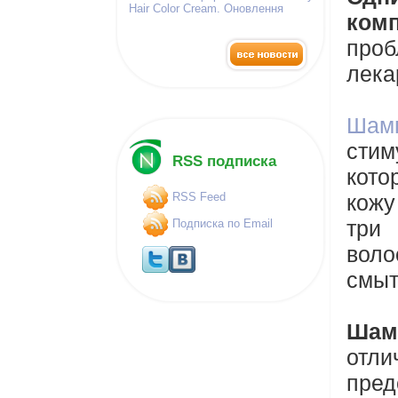
Hair Color Cream. Оновлення
комп
палітра фарб!
про
лека
Шам
стим
RSS подписка
кото
RSS Feed
кожу
три
Подписка по Email
воло
смыт
Шам
отл
пред