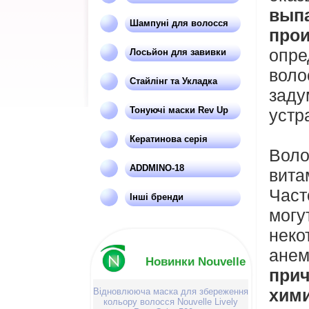
вып
Шампуні для волосся
про
опр
Лосьйон для завивки
вол
Стайлінг та Укладка
заду
Тонуючі маски Rev Up
устр
Кератинова серія
Вол
ADDMINO-18
вита
Част
Інші бренди
могу
неко
анем
Новинки Nouvelle
при
хими
Відновлююча маска для збереження
кольору волосся Nouvelle Lively