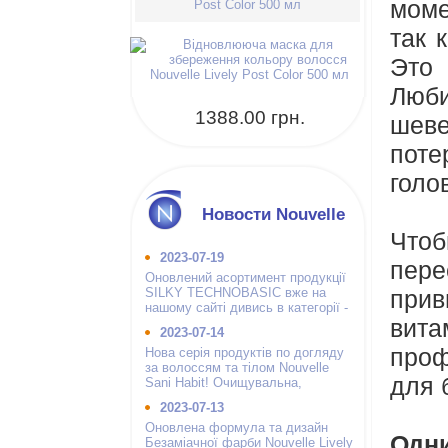
моме
Post Color 500 мл
так 
Это
Люби
1388.00 грн.
шеве
поте
голо
Новости Nouvelle
Что
2023-07-19
пере
Оновлений асортимент продукції
SILKY TECHNOBASIC вже на
при
нашому сайті дивись в категорії -
вит
інші бренди.
2023-07-14
проф
Нова серія продуктів по догляду
за волоссям та тілом Nouvelle
для 
Sani Habit! Очищувальна,
зволожуюча і гігієнічна.
2023-07-13
Оновлена формула та дизайн
Одни
Безаміачної фарби Nouvelle Lively