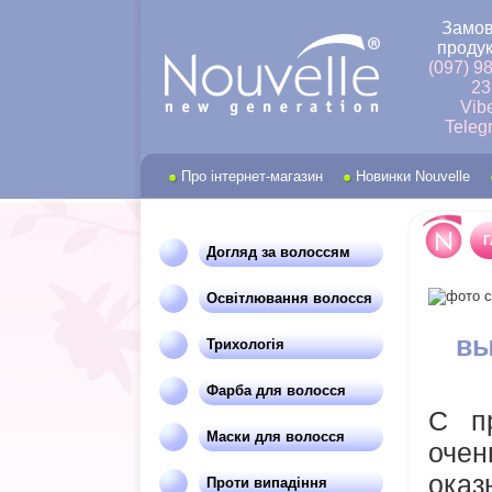
Замов
продук
(097) 9
23
Vib
Teleg
Про інтернет-магазин
Новинки Nouvelle
Г
Догляд за волоссям
Освітлювання волосся
вы
Трихологія
Фарба для волосся
С п
Маски для волосся
очен
оказ
Проти випадіння