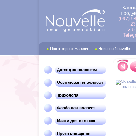
Замов
продук
(097) 9
23
Vib
Teleg
Про інтернет-магазин
Новинки Nouvelle
Г
Догляд за волоссям
Освітлювання волосся
Трихологія
Фарба для волосся
Маски для волосся
Проти випадіння