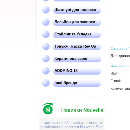
Шампуні для волосся
Лосьйон для завивки
Стайлінг та Укладка
Тонуючі маски Rev Up
Отзывы о 
Для данног
Кератинова серія
Ваш отзыв
ADDMINO-18
Имя:
E-mail:
Інші бренди
Комментар
Новинки Nouvelle
Термозахисний спрей для легкого
розчісування волосся Nouvelle Sani