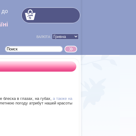
 до
їні
ВАЛЮТА:
блеска в глазах, на губах,
а также на
 летнюю погоду атрибут нашей красоты