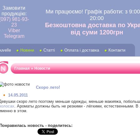
Замовити
Ми працюємо! Графік работи:
з 9:00
продукцію:
20:00
(097) 981-93-
Безкоштовна доставка по Укра
23
Viber
від суми 1200грн
Telegram
uvelle
Новини
Статті
Оплата і доставка
Контакти
»
Главная
Новости
Скоро лето!
14.05.2011
Девушки скоро лето поэтому меньше одежды, меньше макияжа, побольше 
волосах
. Ароматы должны быть не резкими - лёгкими, естественными. В
именно в этом.
Понравилась новость - поделитесь: